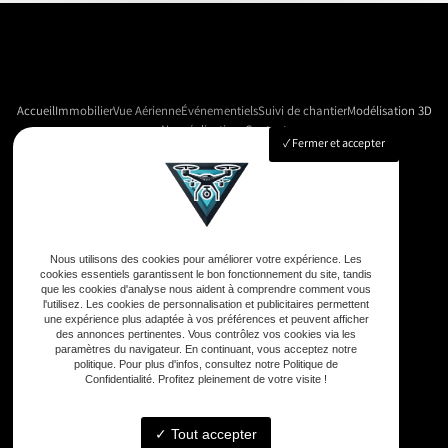
Accueil
Immobilier
Vue Aérienne
Événementiels
Suivi de chantier
Modélisation 3D
Nos réalisations
Contact
Fermer et accepter
Adresse
33590 Vensac
Nous utilisons des cookies pour améliorer votre expérience. Les
cookies essentiels garantissent le bon fonctionnement du site, tandis
que les cookies d'analyse nous aident à comprendre comment vous
Téléphone
l'utilisez. Les cookies de personnalisation et publicitaires permettent
une expérience plus adaptée à vos préférences et peuvent afficher
06 33 48 35 75
des annonces pertinentes. Vous contrôlez vos cookies via les
paramètres du navigateur. En continuant, vous acceptez notre
politique. Pour plus d'infos, consultez notre Politique de
Confidentialité. Profitez pleinement de votre visite !
Email
contact@gd-drones-services.fr
Tout accepter