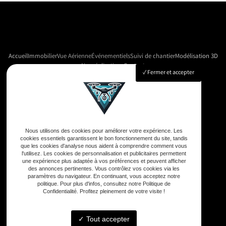
Accueil
Immobilier
Vue Aérienne
Événementiels
Suivi de chantier
Modélisation 3D
Nos réalisations
Contact
Fermer et accepter
Adresse
33590 Vensac
Nous utilisons des cookies pour améliorer votre expérience. Les
cookies essentiels garantissent le bon fonctionnement du site, tandis
que les cookies d'analyse nous aident à comprendre comment vous
Téléphone
l'utilisez. Les cookies de personnalisation et publicitaires permettent
une expérience plus adaptée à vos préférences et peuvent afficher
06 33 48 35 75
des annonces pertinentes. Vous contrôlez vos cookies via les
paramètres du navigateur. En continuant, vous acceptez notre
politique. Pour plus d'infos, consultez notre Politique de
Confidentialité. Profitez pleinement de votre visite !
Email
contact@gd-drones-services.fr
Tout accepter