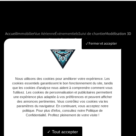
Accueil
Immobilier
Vue Aérienne
Événementiels
Suivi de chantier
Modélisation 3D
Nos réalisations
Contact
Fermer et accepter
Adresse
33590 Vensac
Nous utilisons des cookies pour améliorer votre expérience. Les
cookies essentiels garantissent le bon fonctionnement du site, tandis
que les cookies d'analyse nous aident à comprendre comment vous
Téléphone
l'utilisez. Les cookies de personnalisation et publicitaires permettent
une expérience plus adaptée à vos préférences et peuvent afficher
06 33 48 35 75
des annonces pertinentes. Vous contrôlez vos cookies via les
paramètres du navigateur. En continuant, vous acceptez notre
politique. Pour plus d'infos, consultez notre Politique de
Confidentialité. Profitez pleinement de votre visite !
Email
contact@gd-drones-services.fr
Tout accepter