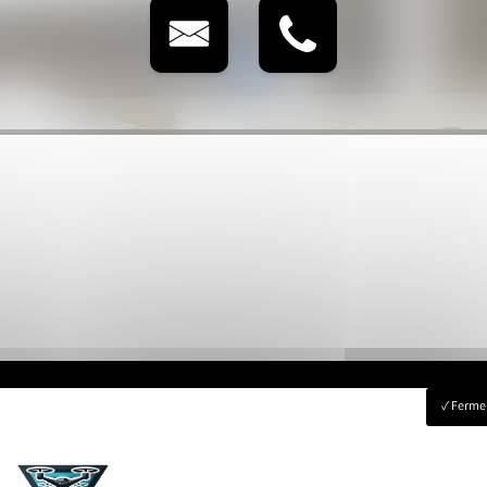
Fermer
obilier
Vue Aérienne
Événementiels
Suivi de chantier
Modélisation 3D
Nos r