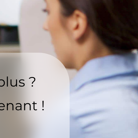
plus ?
enant !