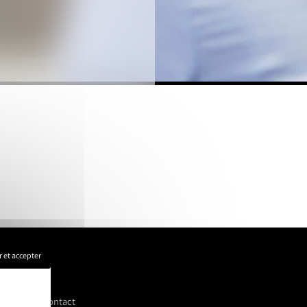
 et accepter
éalisations
Contact