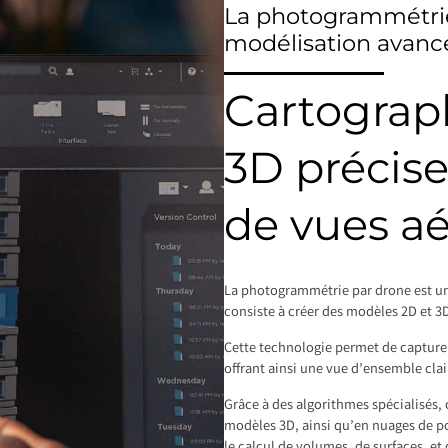
La photogrammétrie
modélisation avanc
Cartograp
3D précise
de vues a
La photogrammétrie par drone est u
consiste à créer des modèles 2D et 3D
Cette technologie permet de capture
offrant ainsi une vue d’ensemble clair
Grâce à des algorithmes spécialisés,
modèles 3D, ainsi qu’en nuages de poi