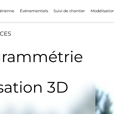
érienne
Événementiels
Suivi de chantier
Modélisatio
ICES
rammétrie
sation 3D