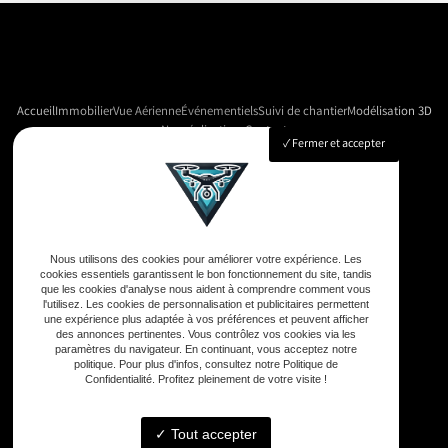
Accueil
Immobilier
Vue Aérienne
Événementiels
Suivi de chantier
Modélisation 3D
Nos réalisations
Contact
Fermer et accepter
Adresse
33590 Vensac
Nous utilisons des cookies pour améliorer votre expérience. Les
cookies essentiels garantissent le bon fonctionnement du site, tandis
que les cookies d'analyse nous aident à comprendre comment vous
Téléphone
l'utilisez. Les cookies de personnalisation et publicitaires permettent
une expérience plus adaptée à vos préférences et peuvent afficher
06 33 48 35 75
des annonces pertinentes. Vous contrôlez vos cookies via les
paramètres du navigateur. En continuant, vous acceptez notre
politique. Pour plus d'infos, consultez notre Politique de
Confidentialité. Profitez pleinement de votre visite !
Email
contact@gd-drones-services.fr
Tout accepter