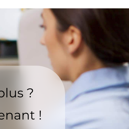
plus ?
enant !