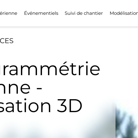
érienne
Événementiels
Suivi de chantier
Modélisatio
ICES
rammétrie
nne -
sation 3D