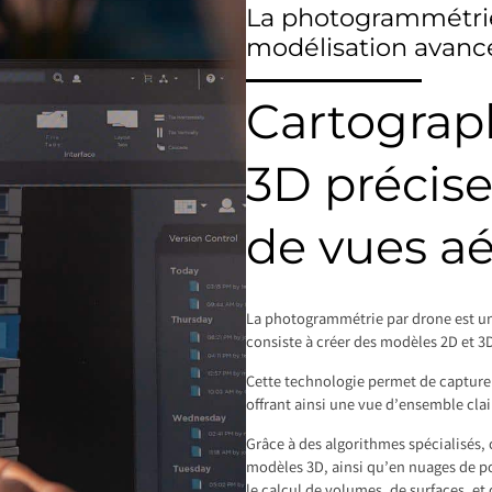
La photogrammétrie
modélisation avanc
Cartograp
3D précise
de vues a
La photogrammétrie par drone est u
consiste à créer des modèles 2D et 3D
Cette technologie permet de capture
offrant ainsi une vue d’ensemble clair
Grâce à des algorithmes spécialisés,
modèles 3D, ainsi qu’en nuages de poi