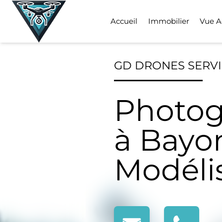
Skip
to
Accueil
Immobilier
Vue A
content
GD DRONES SERV
Photog
à Bayo
Modéli