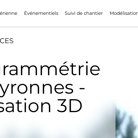
érienne
Événementiels
Suivi de chantier
Modélisatio
ICES
rammétrie
yronnes -
sation 3D