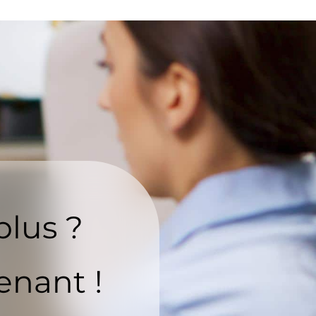
plus ?
enant !