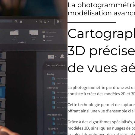
La photogrammétrie
modélisation avanc
Cartograp
3D précise
de vues a
La photogrammétrie par drone est u
consiste à créer des modèles 2D et 3D
Cette technologie permet de capture
offrant ainsi une vue d’ensemble clair
Grâce à des algorithmes spécialisés,
modèles 3D, ainsi qu’en nuages de poi