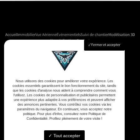
Accueil
Immobilier
Vue Aérienne
Événementiels
Suivi de chantier
Modélisation 3D
Nos réalisations
Contact
Fermer et accepter
Adresse
33590 Vensac
Nous utilisons des cookies pour améliorer votre expérience. Les
cookies essentiels garantissent le bon fonctionnement du site, tandis
que les cookies d'analyse nous aident à comprendre comment vous
Téléphone
l'utilisez. Les cookies de personnalisation et publicitaires permettent
une expérience plus adaptée à vos préférences et peuvent afficher
06 33 48 35 75
des annonces pertinentes. Vous contrôlez vos cookies via les
paramètres du navigateur. En continuant, vous acceptez notre
politique. Pour plus d'infos, consultez notre Politique de
Confidentialité. Profitez pleinement de votre visite !
Email
contact@gd-drones-services.fr
Tout accepter