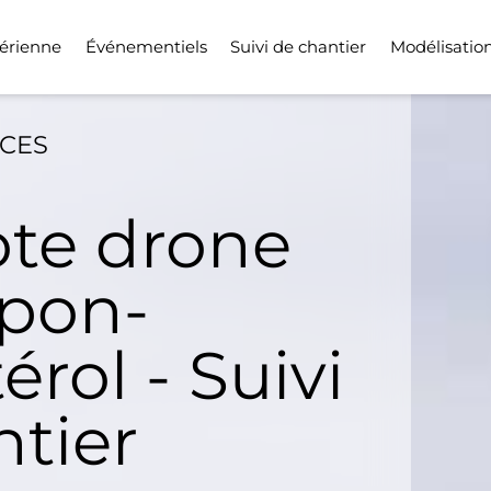
érienne
Événementiels
Suivi de chantier
Modélisatio
ICES
ote drone
pon-
rol - Suivi
ntier