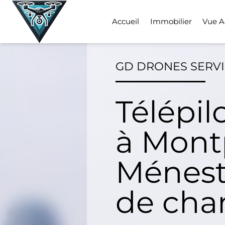
Skip
to
Accueil
Immobilier
Vue A
content
GD DRONES SERV
Télépil
à Mont
Ménesté
de cha