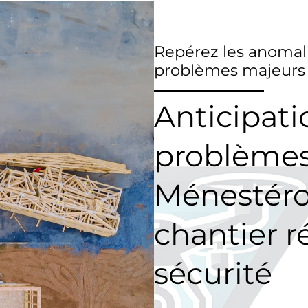
Repérez les anomali
problèmes majeurs
Anticipati
problèmes
Ménestérol
chantier r
sécurité