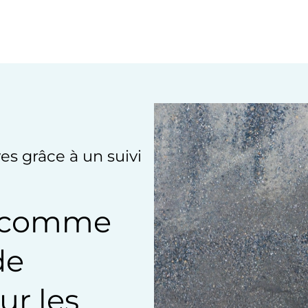
es grâce à un suivi
es comme
de
r les