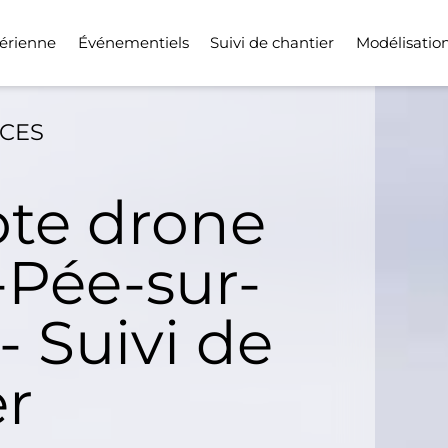
érienne
Événementiels
Suivi de chantier
Modélisatio
ICES
ote drone
-Pée-sur-
 - Suivi de
er