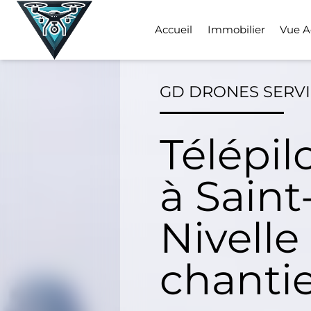
Skip
to
Accueil
Immobilier
Vue A
content
GD DRONES SERV
Télépil
à Saint
Nivelle
chanti