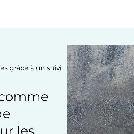
es grâce à un suivi
es comme
de
r les