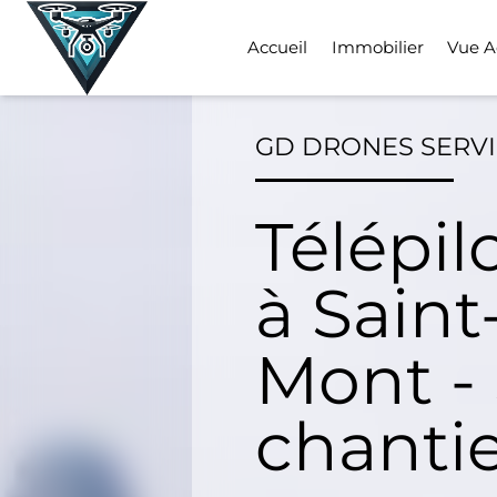
Skip
to
Accueil
Immobilier
Vue A
content
GD DRONES SERV
Télépil
à Saint
Mont - 
chanti