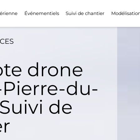
érienne
Événementiels
Suivi de chantier
Modélisatio
ICES
ote drone
-Pierre-du-
Suivi de
er