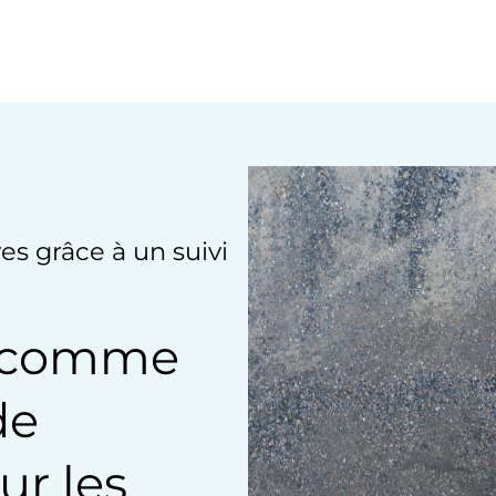
es grâce à un suivi
es comme
de
r les