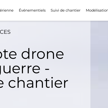
érienne
Événementiels
Suivi de chantier
Modélisatio
ICES
ote drone
uerre -
e chantier