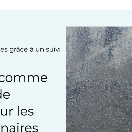
es grâce à un suivi
es comme
de
r les
naires