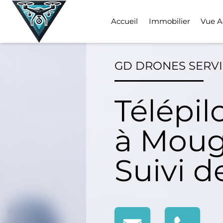
Skip
to
Accueil
Immobilier
Vue A
content
GD DRONES SERV
Télépil
à Moug
Suivi d