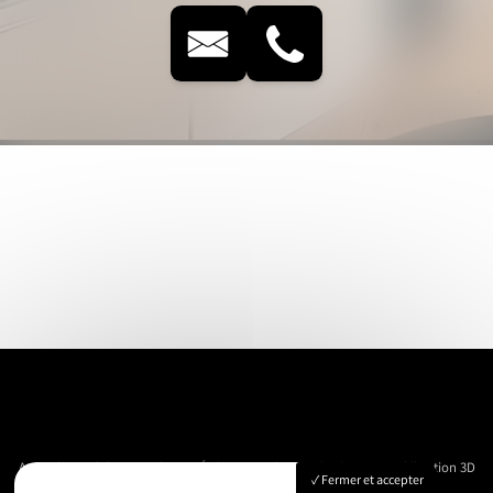
Accueil
Immobilier
Vue Aérienne
Événementiels
Suivi de chantier
Modélisation 3D
Fermer et accepter
Nos réalisations
Contact