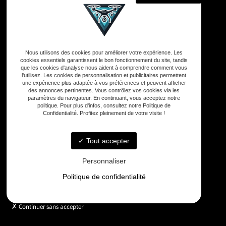
Adresse
Nous utilisons des cookies pour améliorer votre expérience. Les
33590 Vensac
cookies essentiels garantissent le bon fonctionnement du site, tandis
que les cookies d'analyse nous aident à comprendre comment vous
l'utilisez. Les cookies de personnalisation et publicitaires permettent
une expérience plus adaptée à vos préférences et peuvent afficher
Téléphone
des annonces pertinentes. Vous contrôlez vos cookies via les
06 33 48 35 75
paramètres du navigateur. En continuant, vous acceptez notre
politique. Pour plus d'infos, consultez notre Politique de
Confidentialité. Profitez pleinement de votre visite !
Email
contact@gd-drones-services.fr
Tout accepter
Personnaliser
Horaires
Politique de confidentialité
Lundi - Vendredi : 9h - 18h
Continuer sans accepter