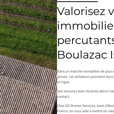
Valorisez 
immobilier
percutants
Boulazac I
Dans un marché immobilier de plus e
jamais. Les acheteurs prennent leurs 
en ligne.
Une annonce bien illustrée attire l’œ
contact.
Chez GD Drones Services, basé à Boul
France, on vous aide à mettre en val