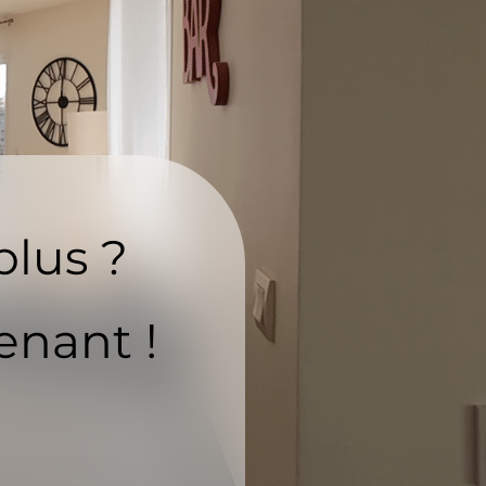
plus ?
enant !