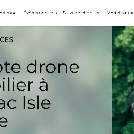
érienne
Événementiels
Suivi de chantier
Modélisatio
ICES
ote drone
lier à
c Isle
e