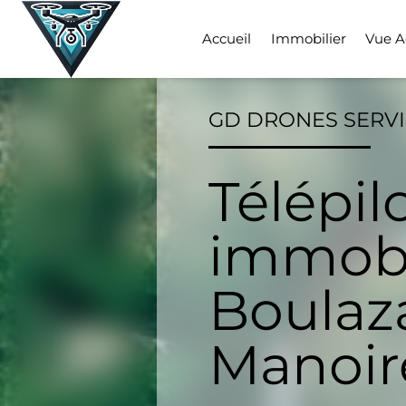
Skip
to
Accueil
Immobilier
Vue A
content
GD DRONES SERV
Télépil
immobi
Boulaza
Manoir