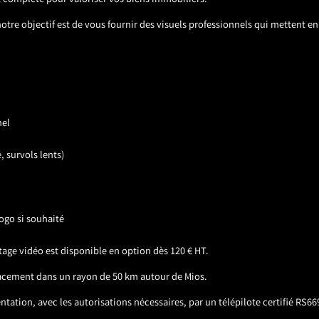
 complète pour valoriser vos biens immobiliers.
tre objectif est de vous fournir des visuels professionnels qui mettent en 
nel
 survols lents)
ogo si souhaité
tage vidéo est disponible en option dès 120 € HT.
placement dans un rayon de 50 km autour de Mios.
tation, avec les autorisations nécessaires, par un télépilote certifié RS66