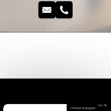
Accueil
Immobilier
Vue Aérienne
Événementiels
Suivi de chantier
Modélisation 3D
Fermer et accepter
Nos réalisations
Contact