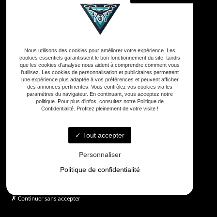
Adresse
Nous utilisons des cookies pour améliorer votre expérience. Les
33590 Vensac
cookies essentiels garantissent le bon fonctionnement du site, tandis
que les cookies d'analyse nous aident à comprendre comment vous
l'utilisez. Les cookies de personnalisation et publicitaires permettent
une expérience plus adaptée à vos préférences et peuvent afficher
Téléphone
des annonces pertinentes. Vous contrôlez vos cookies via les
06 33 48 35 75
paramètres du navigateur. En continuant, vous acceptez notre
politique. Pour plus d'infos, consultez notre Politique de
Confidentialité. Profitez pleinement de votre visite !
Email
contact@gd-drones-services.fr
Tout accepter
Personnaliser
Horaires
Politique de confidentialité
Lundi - Vendredi : 9h - 18h
Continuer sans accepter