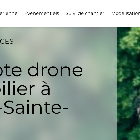
érienne
Événementiels
Suivi de chantier
Modélisatio
ICES
ote drone
lier à
-Sainte-