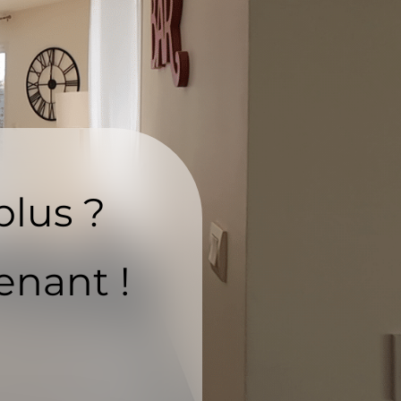
plus ?
enant !