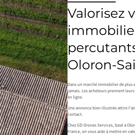
Valorisez 
immobilier
percutants
Oloron-Sa
Dans un marché immobilier de plus e
jamais. Les acheteurs prennent leurs 
en ligne.
Une annonce bien illustrée attire l’œ
contact.
Chez GD Drones Services, basé à Olo
France, on vous aide à mettre en val