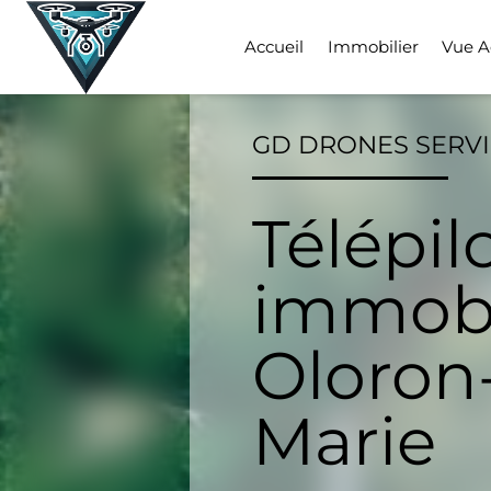
Skip
to
Accueil
Immobilier
Vue A
content
GD DRONES SERV
Télépil
immobi
Oloron
Marie