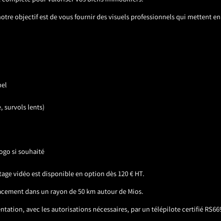
 complète pour valoriser vos biens immobiliers.
tre objectif est de vous fournir des visuels professionnels qui mettent en 
nel
 survols lents)
ogo si souhaité
tage vidéo est disponible en option dès 120 € HT.
placement dans un rayon de 50 km autour de Mios.
tation, avec les autorisations nécessaires, par un télépilote certifié RS66