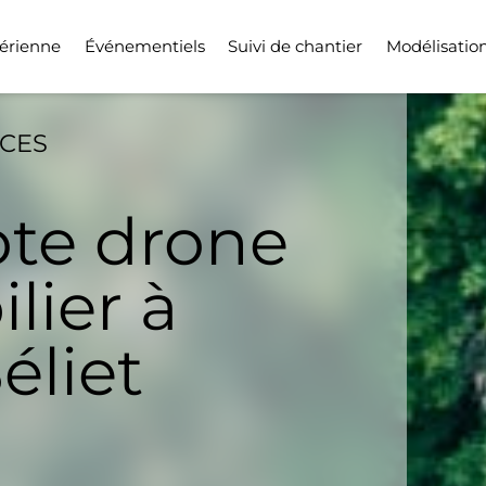
érienne
Événementiels
Suivi de chantier
Modélisatio
ICES
ote drone
lier à
éliet