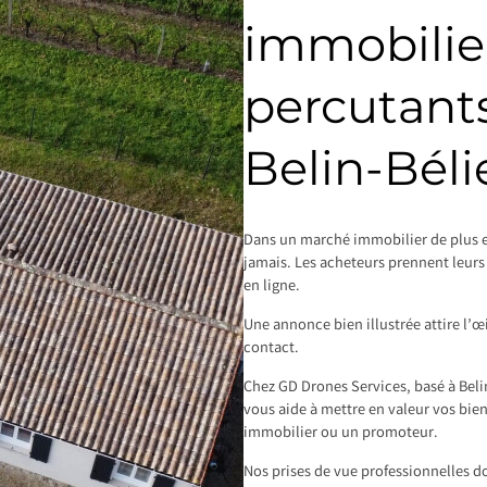
immobilier
percutants
Belin-Béli
Dans un marché immobilier de plus e
jamais. Les acheteurs prennent leurs 
en ligne.
Une annonce bien illustrée attire l’œ
contact.
Chez GD Drones Services, basé à Beli
vous aide à mettre en valeur vos bie
immobilier ou un promoteur.
Nos prises de vue professionnelles d