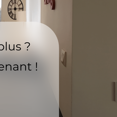
plus ?
enant !