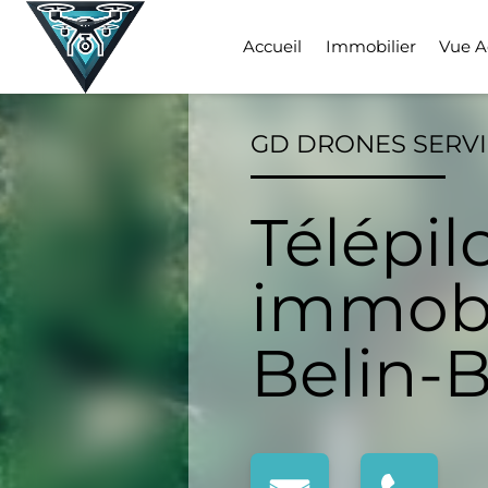
Skip
to
Accueil
Immobilier
Vue A
content
GD DRONES SERV
Télépil
immobi
Belin-B