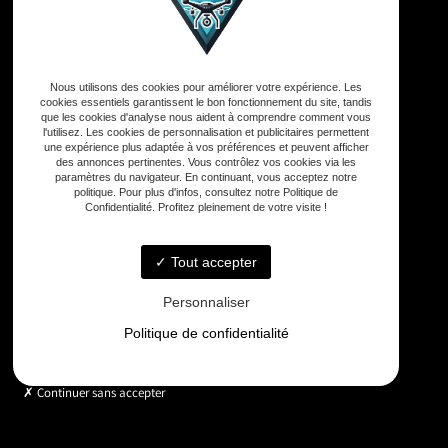
Adresse
Nous utilisons des cookies pour améliorer votre expérience. Les
33590 Vensac
cookies essentiels garantissent le bon fonctionnement du site, tandis
que les cookies d'analyse nous aident à comprendre comment vous
l'utilisez. Les cookies de personnalisation et publicitaires permettent
Téléphone
une expérience plus adaptée à vos préférences et peuvent afficher
des annonces pertinentes. Vous contrôlez vos cookies via les
06 33 48 35 75
paramètres du navigateur. En continuant, vous acceptez notre
politique. Pour plus d'infos, consultez notre Politique de
Confidentialité. Profitez pleinement de votre visite !
Email
contact@gd-drones-services.fr
Tout accepter
Personnaliser
Horaires
Politique de confidentialité
Lundi - Vendredi : 9h - 18h
Continuer sans accepter