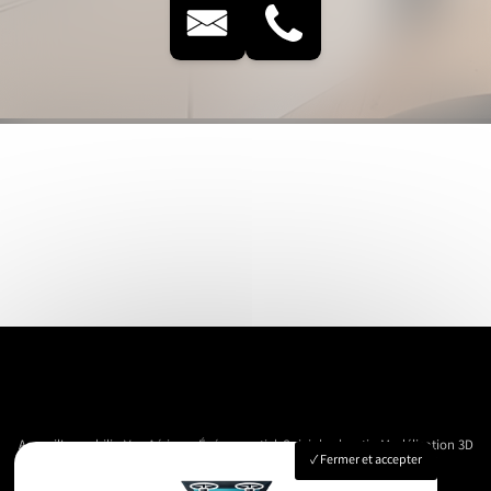
Accueil
Immobilier
Vue Aérienne
Événementiels
Suivi de chantier
Modélisation 3D
Fermer et accepter
Nos réalisations
Contact