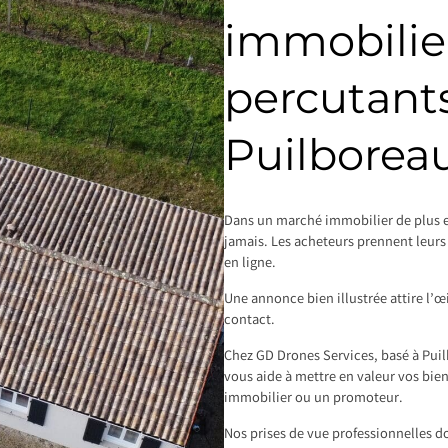
immobilier
percutants
Puilborea
Dans un marché immobilier de plus e
jamais. Les acheteurs prennent leurs 
en ligne.
Une annonce bien illustrée attire l’œ
contact.
Chez GD Drones Services, basé à Pui
vous aide à mettre en valeur vos bie
immobilier ou un promoteur.
Nos prises de vue professionnelles d