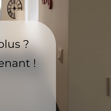
plus ?
enant !