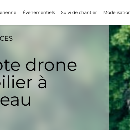
érienne
Événementiels
Suivi de chantier
Modélisatio
ICES
ote drone
lier à
reau