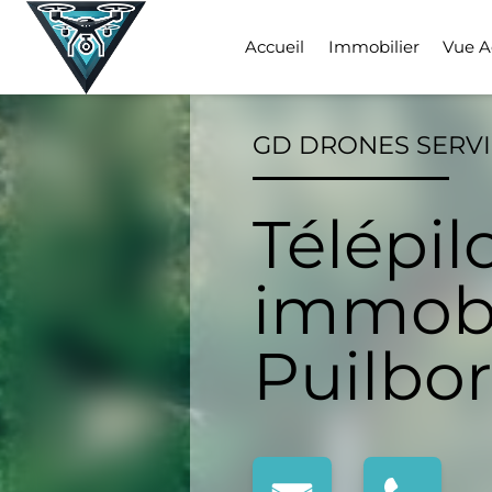
Skip
to
Accueil
Immobilier
Vue A
content
GD DRONES SERV
Télépil
immobi
Puilbo