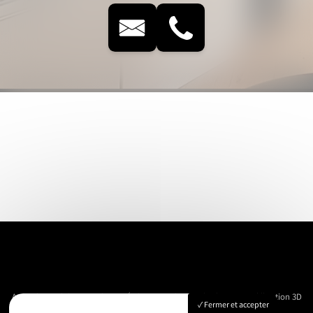
Accueil
Immobilier
Vue Aérienne
Événementiels
Suivi de chantier
Modélisation 3D
Fermer et accepter
Nos réalisations
Contact