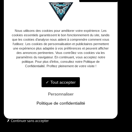
Adresse
Nous utilisons des cookies pour améliorer votre expérience. Les
33590 Vensac
cookies essentiels garantissent le bon fonctionnement du site, tandis
que les cookies d'analyse nous aident à comprendre comment vous
l'utilisez. Les cookies de personnalisation et publicitaires permettent
une expérience plus adaptée à vos préférences et peuvent afficher
Téléphone
des annonces pertinentes. Vous contrôlez vos cookies via les
06 33 48 35 75
paramètres du navigateur. En continuant, vous acceptez notre
politique. Pour plus d'infos, consultez notre Politique de
Confidentialité. Profitez pleinement de votre visite !
Email
contact@gd-drones-services.fr
Tout accepter
Personnaliser
Horaires
Politique de confidentialité
Lundi - Vendredi : 9h - 18h
Continuer sans accepter