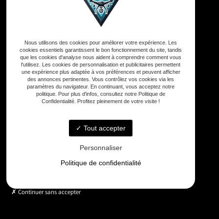
Adresse
Nous utilisons des cookies pour améliorer votre expérience. Les
33590 Vensac
cookies essentiels garantissent le bon fonctionnement du site, tandis
que les cookies d'analyse nous aident à comprendre comment vous
l'utilisez. Les cookies de personnalisation et publicitaires permettent
Téléphone
une expérience plus adaptée à vos préférences et peuvent afficher
des annonces pertinentes. Vous contrôlez vos cookies via les
06 33 48 35 75
paramètres du navigateur. En continuant, vous acceptez notre
politique. Pour plus d'infos, consultez notre Politique de
Confidentialité. Profitez pleinement de votre visite !
Email
contact@gd-drones-services.fr
Tout accepter
Personnaliser
Horaires
Politique de confidentialité
Lundi - Vendredi : 9h - 18h
Continuer sans accepter