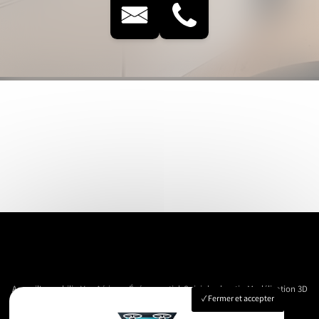
Accueil
Immobilier
Vue Aérienne
Événementiels
Suivi de chantier
Modélisation 3D
Fermer et accepter
Nos réalisations
Contact