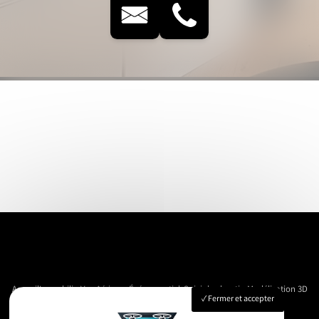
Accueil
Immobilier
Vue Aérienne
Événementiels
Suivi de chantier
Modélisation 3D
Fermer et accepter
Nos réalisations
Contact