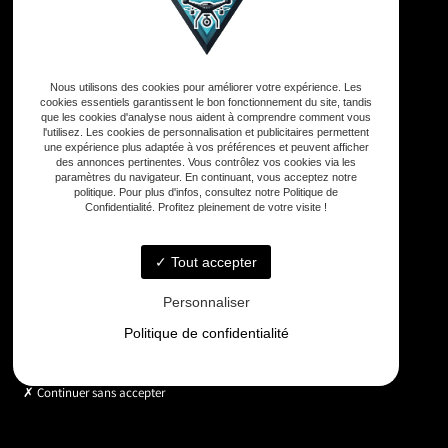
Adresse
Nous utilisons des cookies pour améliorer votre expérience. Les
33590 Vensac
cookies essentiels garantissent le bon fonctionnement du site, tandis
que les cookies d'analyse nous aident à comprendre comment vous
l'utilisez. Les cookies de personnalisation et publicitaires permettent
Téléphone
une expérience plus adaptée à vos préférences et peuvent afficher
des annonces pertinentes. Vous contrôlez vos cookies via les
06 33 48 35 75
paramètres du navigateur. En continuant, vous acceptez notre
politique. Pour plus d'infos, consultez notre Politique de
Confidentialité. Profitez pleinement de votre visite !
Email
contact@gd-drones-services.fr
Tout accepter
Personnaliser
Horaires
Politique de confidentialité
Lundi - Vendredi : 9h - 18h
Continuer sans accepter