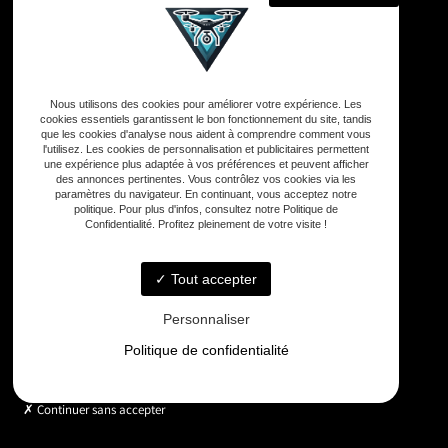
Adresse
Nous utilisons des cookies pour améliorer votre expérience. Les
33590 Vensac
cookies essentiels garantissent le bon fonctionnement du site, tandis
que les cookies d'analyse nous aident à comprendre comment vous
l'utilisez. Les cookies de personnalisation et publicitaires permettent
une expérience plus adaptée à vos préférences et peuvent afficher
Téléphone
des annonces pertinentes. Vous contrôlez vos cookies via les
06 33 48 35 75
paramètres du navigateur. En continuant, vous acceptez notre
politique. Pour plus d'infos, consultez notre Politique de
Confidentialité. Profitez pleinement de votre visite !
Email
contact@gd-drones-services.fr
Tout accepter
Personnaliser
Horaires
Politique de confidentialité
Lundi - Vendredi : 9h - 18h
Continuer sans accepter