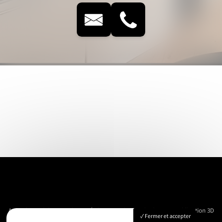
Accueil
Immobilier
Vue Aérienne
Événementiels
Suivi de chantier
Modélisation 3D
Fermer et accepter
Nos réalisations
Contact