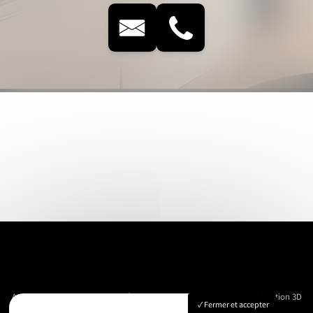
Accueil
Immobilier
Vue Aérienne
Événementiels
Suivi de chantier
Modélisation 3D
Fermer et accepter
Nos réalisations
Contact