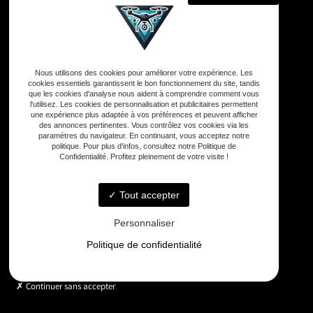
Adresse
Nous utilisons des cookies pour améliorer votre expérience. Les
33590 Vensac
cookies essentiels garantissent le bon fonctionnement du site, tandis
que les cookies d'analyse nous aident à comprendre comment vous
l'utilisez. Les cookies de personnalisation et publicitaires permettent
une expérience plus adaptée à vos préférences et peuvent afficher
Téléphone
des annonces pertinentes. Vous contrôlez vos cookies via les
06 33 48 35 75
paramètres du navigateur. En continuant, vous acceptez notre
politique. Pour plus d'infos, consultez notre Politique de
Confidentialité. Profitez pleinement de votre visite !
Email
contact@gd-drones-services.fr
Tout accepter
Personnaliser
Horaires
Politique de confidentialité
Lundi - Vendredi : 9h - 18h
Continuer sans accepter