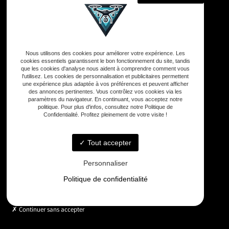
Adresse
Nous utilisons des cookies pour améliorer votre expérience. Les
33590 Vensac
cookies essentiels garantissent le bon fonctionnement du site, tandis
que les cookies d'analyse nous aident à comprendre comment vous
l'utilisez. Les cookies de personnalisation et publicitaires permettent
une expérience plus adaptée à vos préférences et peuvent afficher
Téléphone
des annonces pertinentes. Vous contrôlez vos cookies via les
06 33 48 35 75
paramètres du navigateur. En continuant, vous acceptez notre
politique. Pour plus d'infos, consultez notre Politique de
Confidentialité. Profitez pleinement de votre visite !
Email
contact@gd-drones-services.fr
Tout accepter
Personnaliser
Horaires
Politique de confidentialité
Lundi - Vendredi : 9h - 18h
Continuer sans accepter