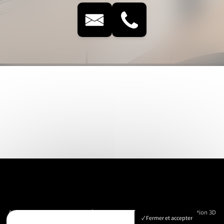
Accueil
Immobilier
Vue Aérienne
Événementiels
Suivi de chantier
Modélisation 3D
Fermer et accepter
Nos réalisations
Contact