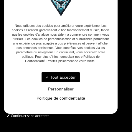
Adresse
Nous utilisons des cookies pour améliorer votre expérience. Les
33590 Vensac
cookies essentiels garantissent le bon fonctionnement du site, tandis
que les cookies d'analyse nous aident à comprendre comment vous
l'utilisez. Les cookies de personnalisation et publicitaires permettent
Téléphone
une expérience plus adaptée à vos préférences et peuvent afficher
des annonces pertinentes. Vous contrôlez vos cookies via les
06 33 48 35 75
paramètres du navigateur. En continuant, vous acceptez notre
politique. Pour plus d'infos, consultez notre Politique de
Confidentialité. Profitez pleinement de votre visite !
Email
contact@gd-drones-services.fr
Tout accepter
Personnaliser
Horaires
Politique de confidentialité
Lundi - Vendredi : 9h - 18h
Continuer sans accepter