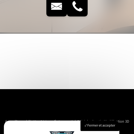
Accueil
Immobilier
Vue Aérienne
Événementiels
Suivi de chantier
Modélisation 3D
Fermer et accepter
Nos réalisations
Contact