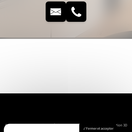
Accueil
Immobilier
Vue Aérienne
Événementiels
Suivi de chantier
Modélisation 3D
Fermer et accepter
Nos réalisations
Contact