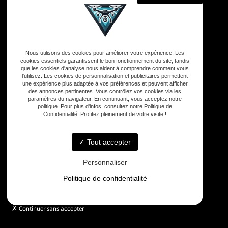
Adresse
Nous utilisons des cookies pour améliorer votre expérience. Les
33590 Vensac
cookies essentiels garantissent le bon fonctionnement du site, tandis
que les cookies d'analyse nous aident à comprendre comment vous
l'utilisez. Les cookies de personnalisation et publicitaires permettent
une expérience plus adaptée à vos préférences et peuvent afficher
Téléphone
des annonces pertinentes. Vous contrôlez vos cookies via les
06 33 48 35 75
paramètres du navigateur. En continuant, vous acceptez notre
politique. Pour plus d'infos, consultez notre Politique de
Confidentialité. Profitez pleinement de votre visite !
Email
contact@gd-drones-services.fr
Tout accepter
Personnaliser
Horaires
Politique de confidentialité
Lundi - Vendredi : 9h - 18h
Continuer sans accepter