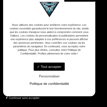
Adresse
Nous utilisons des cookies pour améliorer votre expérience. Les
33590 Vensac
cookies essentiels garantissent le bon fonctionnement du site, tandis
que les cookies d'analyse nous aident à comprendre comment vous
l'utilisez. Les cookies de personnalisation et publicitaires permettent
une expérience plus adaptée à vos préférences et peuvent afficher
Téléphone
des annonces pertinentes. Vous contrôlez vos cookies via les
06 33 48 35 75
paramètres du navigateur. En continuant, vous acceptez notre
politique. Pour plus d'infos, consultez notre Politique de
Confidentialité. Profitez pleinement de votre visite !
Email
contact@gd-drones-services.fr
Tout accepter
Personnaliser
Horaires
Politique de confidentialité
Lundi - Vendredi : 9h - 18h
Continuer sans accepter