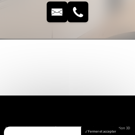
Accueil
Immobilier
Vue Aérienne
Événementiels
Suivi de chantier
Modélisation 3D
Fermer et accepter
Nos réalisations
Contact