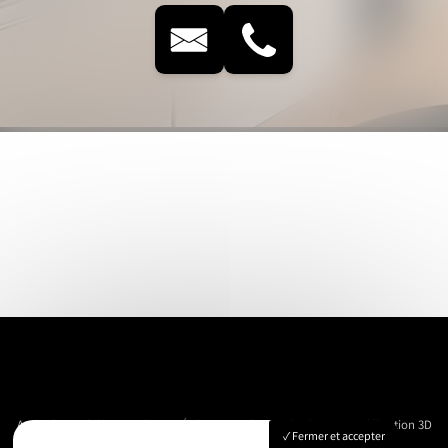
Accueil
Immobilier
Vue Aérienne
Événementiels
Suivi de chantier
Modélisation 3D
Fermer et accepter
Nos réalisations
Contact