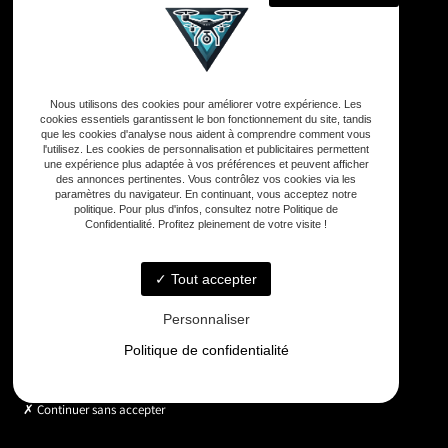
Adresse
Nous utilisons des cookies pour améliorer votre expérience. Les
33590 Vensac
cookies essentiels garantissent le bon fonctionnement du site, tandis
que les cookies d'analyse nous aident à comprendre comment vous
l'utilisez. Les cookies de personnalisation et publicitaires permettent
une expérience plus adaptée à vos préférences et peuvent afficher
Téléphone
des annonces pertinentes. Vous contrôlez vos cookies via les
06 33 48 35 75
paramètres du navigateur. En continuant, vous acceptez notre
politique. Pour plus d'infos, consultez notre Politique de
Confidentialité. Profitez pleinement de votre visite !
Email
contact@gd-drones-services.fr
Tout accepter
Personnaliser
Horaires
Politique de confidentialité
Lundi - Vendredi : 9h - 18h
Continuer sans accepter