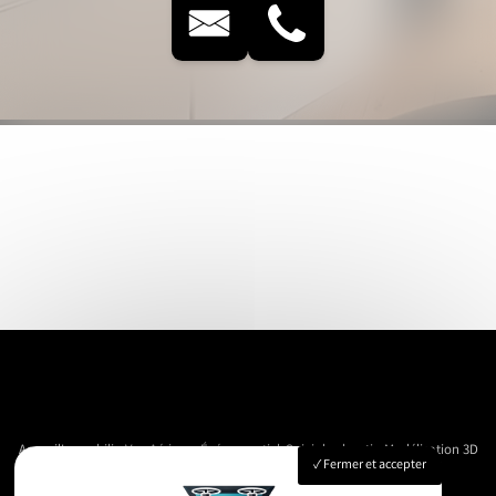
Accueil
Immobilier
Vue Aérienne
Événementiels
Suivi de chantier
Modélisation 3D
Fermer et accepter
Nos réalisations
Contact