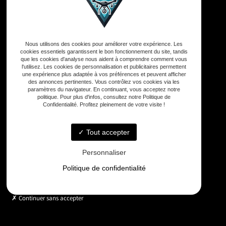
Adresse
Nous utilisons des cookies pour améliorer votre expérience. Les
33590 Vensac
cookies essentiels garantissent le bon fonctionnement du site, tandis
que les cookies d'analyse nous aident à comprendre comment vous
l'utilisez. Les cookies de personnalisation et publicitaires permettent
Téléphone
une expérience plus adaptée à vos préférences et peuvent afficher
des annonces pertinentes. Vous contrôlez vos cookies via les
06 33 48 35 75
paramètres du navigateur. En continuant, vous acceptez notre
politique. Pour plus d'infos, consultez notre Politique de
Confidentialité. Profitez pleinement de votre visite !
Email
contact@gd-drones-services.fr
Tout accepter
Personnaliser
Horaires
Politique de confidentialité
Lundi - Vendredi : 9h - 18h
Continuer sans accepter