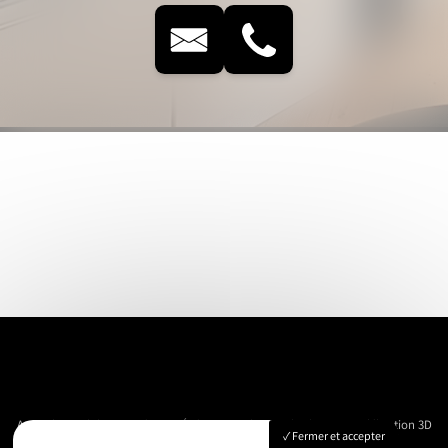
Accueil
Immobilier
Vue Aérienne
Événementiels
Suivi de chantier
Modélisation 3D
Fermer et accepter
Nos réalisations
Contact