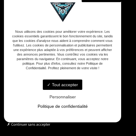
Adresse
Nous utilisons des cookies pour améliorer votre expérience. Les
33590 Vensac
cookies essentiels garantissent le bon fonctionnement du site, tandis
que les cookies d'analyse nous aident à comprendre comment vous
l'utilisez. Les cookies de personnalisation et publicitaires permettent
une expérience plus adaptée à vos préférences et peuvent afficher
Téléphone
des annonces pertinentes. Vous contrôlez vos cookies via les
06 33 48 35 75
paramètres du navigateur. En continuant, vous acceptez notre
politique. Pour plus d'infos, consultez notre Politique de
Confidentialité. Profitez pleinement de votre visite !
Email
contact@gd-drones-services.fr
Tout accepter
Personnaliser
Horaires
Politique de confidentialité
Lundi - Vendredi : 9h - 18h
Continuer sans accepter