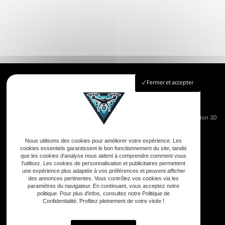
Fermer et accepter
Accueil
Immobilier
Vue Aérienne
Événementiels
Suivi de chantier
Modélisation 3D
Nos réalisations
Contact
Nous utilisons des cookies pour améliorer votre expérience. Les
cookies essentiels garantissent le bon fonctionnement du site, tandis
que les cookies d'analyse nous aident à comprendre comment vous
l'utilisez. Les cookies de personnalisation et publicitaires permettent
une expérience plus adaptée à vos préférences et peuvent afficher
Adresse
des annonces pertinentes. Vous contrôlez vos cookies via les
paramètres du navigateur. En continuant, vous acceptez notre
33590 Vensac
politique. Pour plus d'infos, consultez notre Politique de
Confidentialité. Profitez pleinement de votre visite !
Téléphone