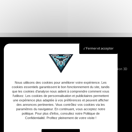
Fermer et accepter
Accueil
Immobilier
Vue Aérienne
Événementiels
Suivi de chantier
Modélisation 3D
Nos réalisations
Contact
Nous utilisons des cookies pour améliorer votre expérience. Les
cookies essentiels garantissent le bon fonctionnement du site, tandis
que les cookies d'analyse nous aident à comprendre comment vous
l'utilisez. Les cookies de personnalisation et publicitaires permettent
une expérience plus adaptée à vos préférences et peuvent afficher
Adresse
des annonces pertinentes. Vous contrôlez vos cookies via les
paramètres du navigateur. En continuant, vous acceptez notre
33590 Vensac
politique. Pour plus d'infos, consultez notre Politique de
Confidentialité. Profitez pleinement de votre visite !
Téléphone