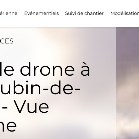
érienne
Événementiels
Suivi de chantier
Modélisatio
ICES
de drone à
Aubin-de-
- Vue
ne