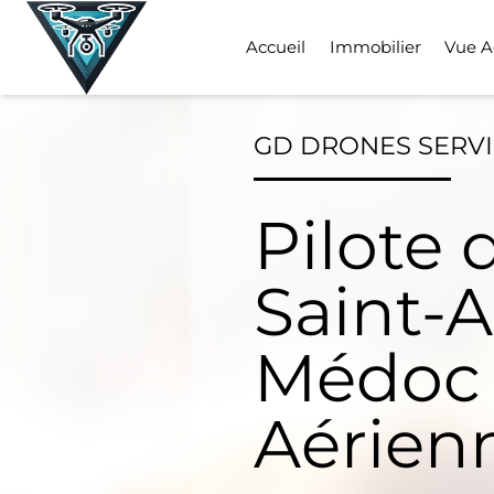
Skip
to
Accueil
Immobilier
Vue A
content
GD DRONES SERV
Pilote 
Saint-
Médoc 
Aérien