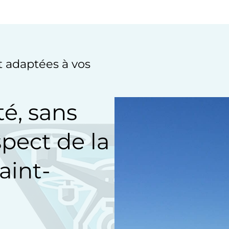
et adaptées à vos
té, sans
spect de la
aint-