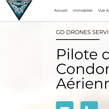
Skip
to
Accueil
Immobilier
Vue A
content
GD DRONES SERV
Pilote 
Condom
Aérien