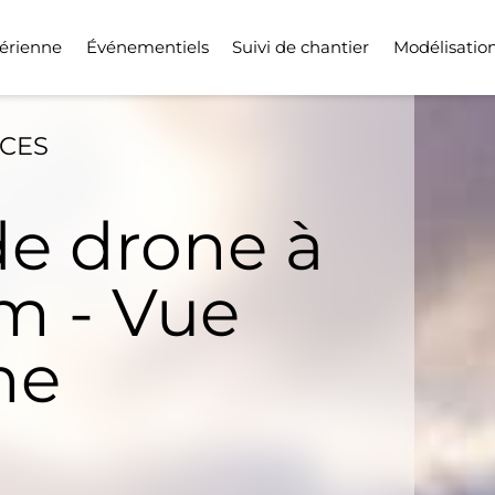
érienne
Événementiels
Suivi de chantier
Modélisatio
ICES
de drone à
 - Vue
ne