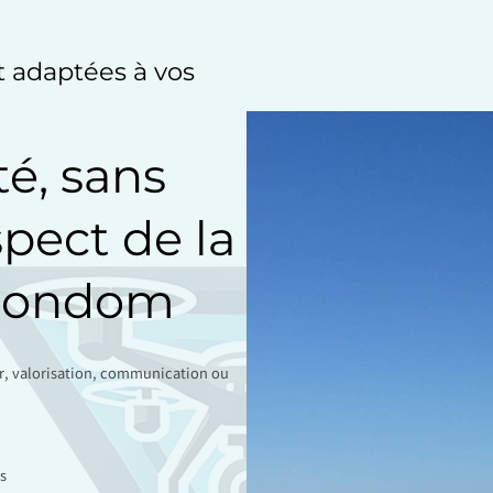
et adaptées à vos
té, sans
spect de la
 Condom
ir, valorisation, communication ou
s