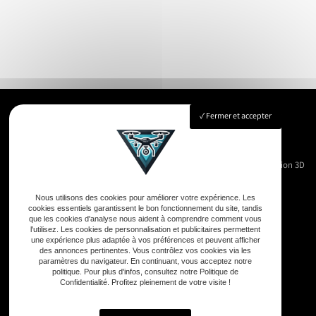
Fermer et accepter
Accueil
Immobilier
Vue Aérienne
Événementiels
Suivi de chantier
Modélisation 3D
Nos réalisations
Contact
Nous utilisons des cookies pour améliorer votre expérience. Les
cookies essentiels garantissent le bon fonctionnement du site, tandis
que les cookies d'analyse nous aident à comprendre comment vous
l'utilisez. Les cookies de personnalisation et publicitaires permettent
une expérience plus adaptée à vos préférences et peuvent afficher
Adresse
des annonces pertinentes. Vous contrôlez vos cookies via les
paramètres du navigateur. En continuant, vous acceptez notre
33590 Vensac
politique. Pour plus d'infos, consultez notre Politique de
Confidentialité. Profitez pleinement de votre visite !
Téléphone