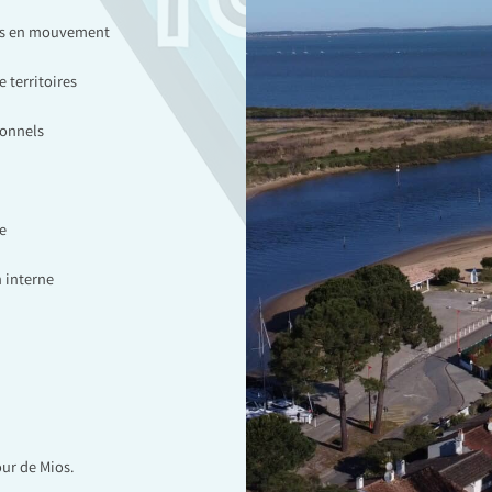
ces en mouvement
 territoires
ionnels
e
 interne
our de Mios.