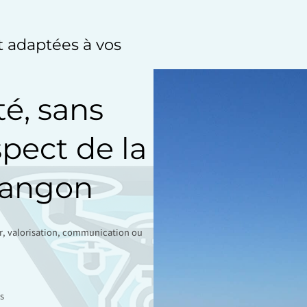
et adaptées à vos
té, sans
spect de la
Langon
ir, valorisation, communication ou
s