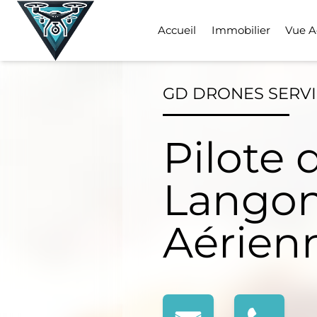
Skip
to
Accueil
Immobilier
Vue A
content
GD DRONES SERV
Pilote 
Langon
Aérien