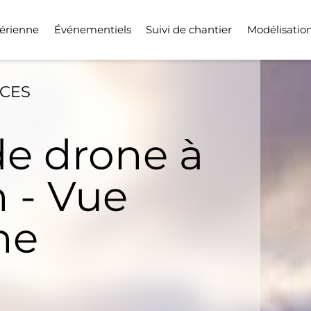
érienne
Événementiels
Suivi de chantier
Modélisatio
ICES
de drone à
 - Vue
ne