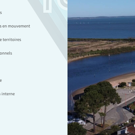
s
ces en mouvement
 territoires
ionnels
e
 interne