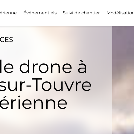
érienne
Événementiels
Suivi de chantier
Modélisatio
ICES
de drone à
sur-Touvre
Aérienne