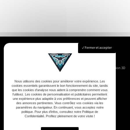
Fermer et accepter
Accueil
Immobilier
Vue Aérienne
Événementiels
Suivi de chantier
Modélisation 3D
Nos réalisations
Contact
Nous utilisons des cookies pour améliorer votre expérience. Les
cookies essentiels garantissent le bon fonctionnement du site, tandis
que les cookies d'analyse nous aident à comprendre comment vous
l'utilisez. Les cookies de personnalisation et publicitaires permettent
une expérience plus adaptée à vos préférences et peuvent afficher
Adresse
des annonces pertinentes. Vous contrôlez vos cookies via les
paramètres du navigateur. En continuant, vous acceptez notre
33590 Vensac
politique. Pour plus d'infos, consultez notre Politique de
Confidentialité. Profitez pleinement de votre visite !
Téléphone