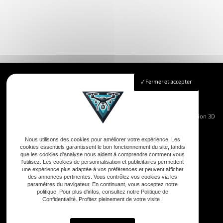
Fermer et accepter
Accueil
Immobilier
Vue Aérienne
Événementiels
Suivi de chantier
Modélisation 3D
Nos réalisations
Contact
Nous utilisons des cookies pour améliorer votre expérience. Les
cookies essentiels garantissent le bon fonctionnement du site, tandis
que les cookies d'analyse nous aident à comprendre comment vous
l'utilisez. Les cookies de personnalisation et publicitaires permettent
une expérience plus adaptée à vos préférences et peuvent afficher
Adresse
des annonces pertinentes. Vous contrôlez vos cookies via les
paramètres du navigateur. En continuant, vous acceptez notre
33590 Vensac
politique. Pour plus d'infos, consultez notre Politique de
Confidentialité. Profitez pleinement de votre visite !
Téléphone