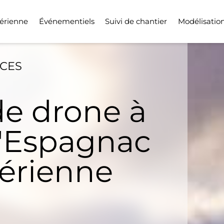
érienne
Événementiels
Suivi de chantier
Modélisatio
ICES
de drone à
d'Espagnac
Aérienne