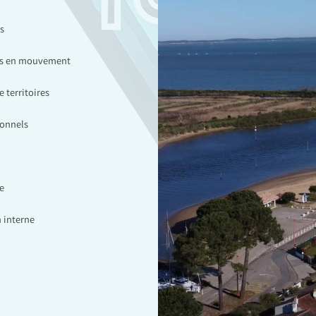
s
ces en mouvement
 territoires
ionnels
e
 interne